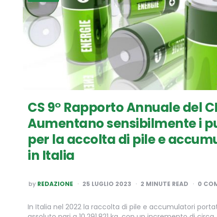
CS 9° Rapporto Annuale del 
Aumentano sensibilmente i pun
per la accolta di pile e accumu
in Italia
POSTED
by
REDAZIONE
25 LUGLIO 2023
2
MINUTE READ
0 CO
BY
In Italia nel 2022 la raccolta di pile e accumulatori portat
assoluto pari a 10.291.821 kg, con un incremento di circa 