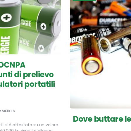
CDCNPA
ti di prelievo
latori portatili
MMENTS
Dove buttare le
ili si è attestata su un valore
40.000 kg rispetto allanno