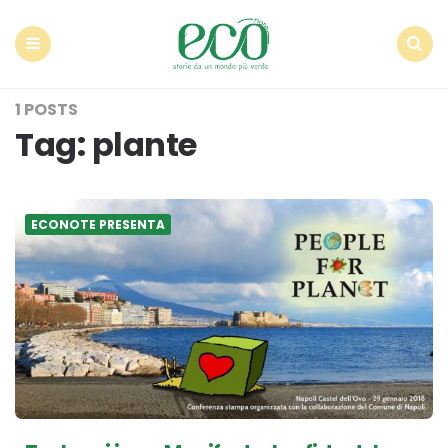
Econote
Menu
Search
1 POSTS
Tag:
plante
ECONOTE PRESENTA