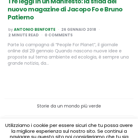
Tre leggi in un Manifesto: la sfida del
nuovo magazine di Jacopo Fo e Bruno
Patierno
POSTED
by
ANTONIO BENFORTE
26 GENNAIO 2018
BY
2
MINUTE READ
0 COMMENTS
Parte la campagna di “People For Planet”, il giornale
online dal 29 gennaio Quando nascono nuove idee e
proposte sul tema ambiente ed ecologia, è sempre una
grande notizia, da…
Storie da un mondo più verde
Home
Turismo sostenibile
Utilizziamo i cookie per essere sicuri che tu possa avere
Laboratori/Visite per le scuole
la migliore esperienza sul nostro sito. Se continui a
Green content per aziende
Media Partner
navigare su questo sito noi consideriamo che tu sia