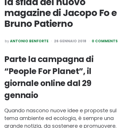
la sfida del nuovo
magazine di Jacopo Fo e
Bruno Patierno
POSTED
by
ANTONIO BENFORTE
26 GENNAIO 2018
0 COMMENTS
BY
Parte la campagna di
“People For Planet”, il
giornale online dal 29
gennaio
Quando nascono nuove idee e proposte sul
tema ambiente ed ecologia, è sempre una
grande notizia, da sostenere e promuovere.