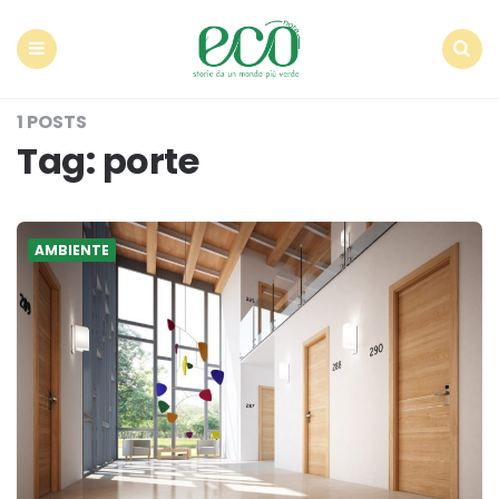
Econote
Menu
Search
1 POSTS
Tag:
porte
AMBIENTE