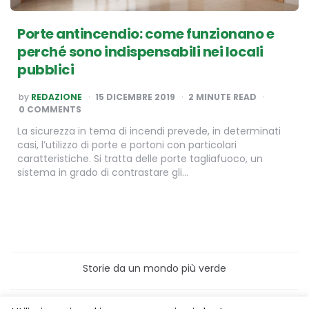
Porte antincendio: come funzionano e
perché sono indispensabili nei locali
pubblici
POSTED
by
REDAZIONE
15 DICEMBRE 2019
2
MINUTE READ
BY
0 COMMENTS
La sicurezza in tema di incendi prevede, in determinati
casi, l’utilizzo di porte e portoni con particolari
caratteristiche. Si tratta delle porte tagliafuoco, un
sistema in grado di contrastare gli…
Storie da un mondo più verde
Home
Turismo sostenibile