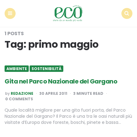
Econote
Menu
Search
1 POSTS
Tag:
primo maggio
AMBIENTE
SOSTENIBILITÀ
Gita nel Parco Nazionale del Gargano
POSTED
by
REDAZIONE
30 APRILE 2011
3
MINUTE READ
BY
0 COMMENTS
Quale località migliore per una gita fuori porta, del Parco
Nazionale del Gargano? Il Parco è una tra le oasi naturali più
visitate d’Europa dove foreste, boschi, pinete e bassa…