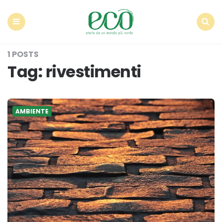
Econote
Menu
Search
1 POSTS
Tag:
rivestimenti
AMBIENTE