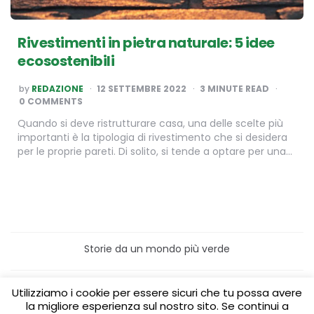
Rivestimenti in pietra naturale: 5 idee
ecosostenibili
POSTED
by
REDAZIONE
12 SETTEMBRE 2022
3
MINUTE READ
BY
0 COMMENTS
Quando si deve ristrutturare casa, una delle scelte più
importanti è la tipologia di rivestimento che si desidera
per le proprie pareti. Di solito, si tende a optare per una…
Storie da un mondo più verde
Home
Turismo sostenibile
Utilizziamo i cookie per essere sicuri che tu possa avere
Laboratori/Visite per le scuole
la migliore esperienza sul nostro sito. Se continui a
Green content per aziende
Media Partner