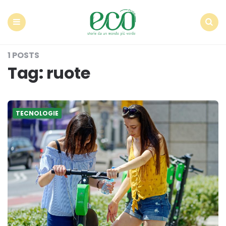
Econote
Menu
Search
1 POSTS
Tag:
ruote
TECNOLOGIE