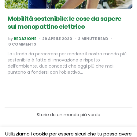
Mobilità sostenibile: le cose da sapere
sul monopattino elettrico
POSTED
by
REDAZIONE
29 APRILE 2020
2
MINUTE READ
BY
0 COMMENTS
La strada da percorrere per rendere il nostro mondo più
sostenibile è fatta di innovazione e rispetto
dell’ambiente, due concetti che oggi più che mai
puntano a fondersi con l’obiettivo…
Storie da un mondo più verde
Home
Turismo sostenibile
Utilizziamo i cookie per essere sicuri che tu possa avere
Laboratori/Visite per le scuole