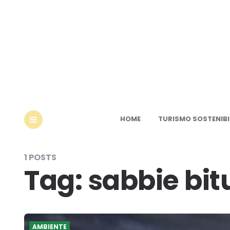
Ec
HOME
TURISMO SOSTENIBI
MENU
1 POSTS
Tag:
sabbie bi
AMBIENTE