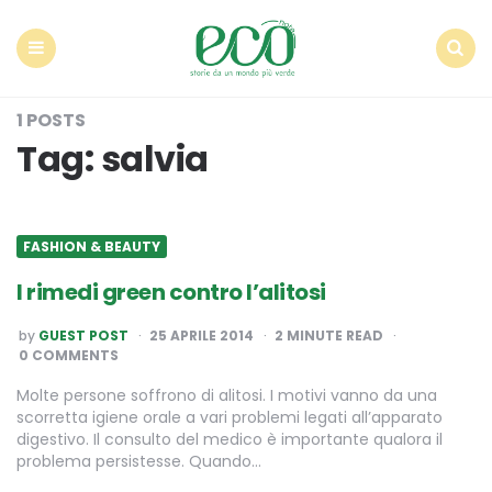
Econote
Menu
Search
1 POSTS
Tag:
salvia
FASHION & BEAUTY
I rimedi green contro l’alitosi
POSTED
by
GUEST POST
25 APRILE 2014
2
MINUTE READ
BY
0 COMMENTS
Molte persone soffrono di alitosi. I motivi vanno da una
scorretta igiene orale a vari problemi legati all’apparato
digestivo. Il consulto del medico è importante qualora il
problema persistesse. Quando…