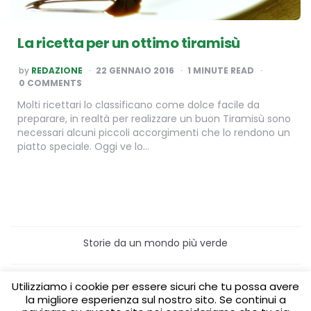
La ricetta per un ottimo tiramisù
POSTED
by
REDAZIONE
22 GENNAIO 2016
1
MINUTE READ
BY
0 COMMENTS
Molti ricettari lo classificano come dolce facile da
preparare, in realtà per realizzare un buon Tiramisù sono
necessari alcuni piccoli accorgimenti che lo rendono un
piatto speciale. Oggi ve lo…
Storie da un mondo più verde
Home
Turismo sostenibile
Utilizziamo i cookie per essere sicuri che tu possa avere
Laboratori/Visite per le scuole
la migliore esperienza sul nostro sito. Se continui a
Green content per aziende
Media Partner