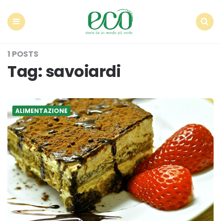
Econote
Menu
Search
1 POSTS
Tag:
savoiardi
ALIMENTAZIONE