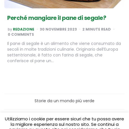
Perché mangiare il pane di segale?
POSTED
by
REDAZIONE
30 NOVEMBRE 2023
2
MINUTE READ
BY
0 COMMENTS
Il pane di segale è un alimento che viene consumato da
secoli in molte tradizioni culinarie. Originario dell’Europa
settentrionale, è fatto con farina di segale, che
conferisce al pane un…
Storie da un mondo più verde
Home
Turismo sostenibile
Utilizziamo i cookie per essere sicuri che tu possa avere
Laboratori/Visite per le scuole
la migliore esperienza sul nostro sito. Se continui a
Green content per aziende
Media Partner