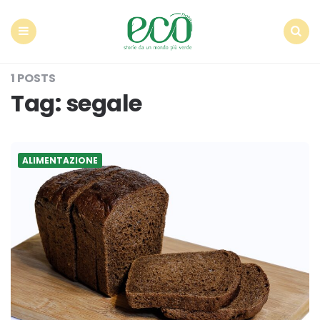
Econote
Menu
Search
1 POSTS
Tag:
segale
ALIMENTAZIONE