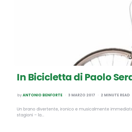
In Bicicletta di Paolo Ser
POSTED
by
ANTONIO BENFORTE
3 MARZO 2017
2
MINUTE READ
BY
Un brano divertente, ironico e musicalmente immediato
stagioni – la…