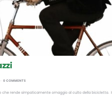
azzi
0 COMMENTS
 che rende simpaticamente omaggio al culto della bicicletta. I