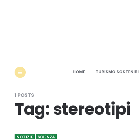
Ec
HOME
TURISMO SOSTENIBI
MENU
1 POSTS
Tag:
stereotipi
NOTIZIE
SCIENZA