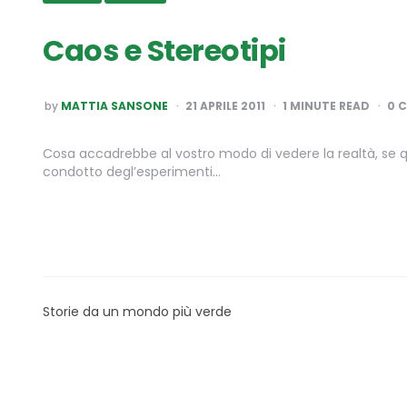
Caos e Stereotipi
POSTED
by
MATTIA SANSONE
21 APRILE 2011
1
MINUTE READ
0 
BY
Cosa accadrebbe al vostro modo di vedere la realtà, se q
condotto degl’esperimenti…
Storie da un mondo più verde