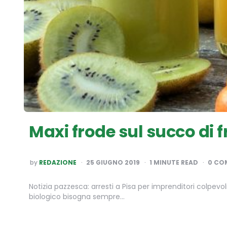
Maxi frode sul succo di f
POSTED
by
REDAZIONE
25 GIUGNO 2019
1
MINUTE READ
0 CO
BY
Notizia pazzesca: arresti a Pisa per imprenditori colpevo
biologico bisogna sempre…