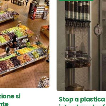
ione si
Stop a plastica 
nte