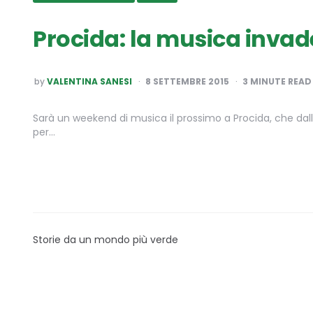
Procida: la musica invade
POSTED
by
VALENTINA SANESI
8 SETTEMBRE 2015
3
MINUTE READ
BY
Sarà un weekend di musica il prossimo a Procida, che dall’1
per…
Storie da un mondo più verde