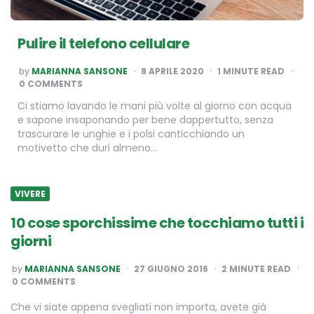
Pulire il telefono cellulare
POSTED
by
MARIANNA SANSONE
8 APRILE 2020
1
MINUTE READ
BY
0 COMMENTS
Ci stiamo lavando le mani più volte al giorno con acqua
e sapone insaponando per bene dappertutto, senza
trascurare le unghie e i polsi canticchiando un
motivetto che duri almeno…
VIVERE
10 cose sporchissime che tocchiamo tutti i
giorni
POSTED
by
MARIANNA SANSONE
27 GIUGNO 2016
2
MINUTE READ
BY
0 COMMENTS
Che vi siate appena svegliati non importa, avete già