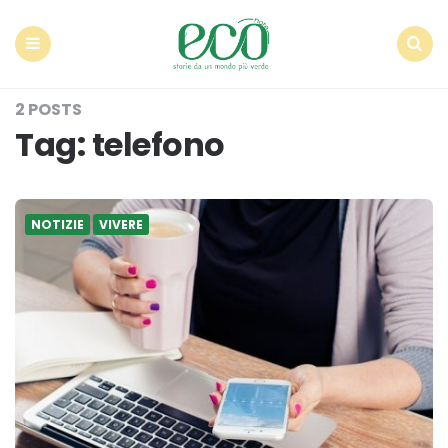
Econote
Menu
Search
2 POSTS
Tag:
telefono
NOTIZIE
VIVERE