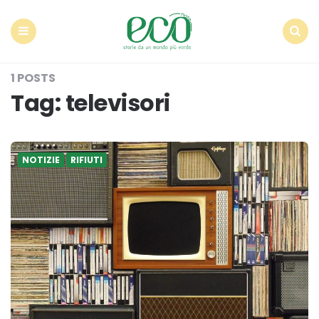
Econote
Menu
Search
1 POSTS
Tag:
televisori
NOTIZIE
RIFIUTI