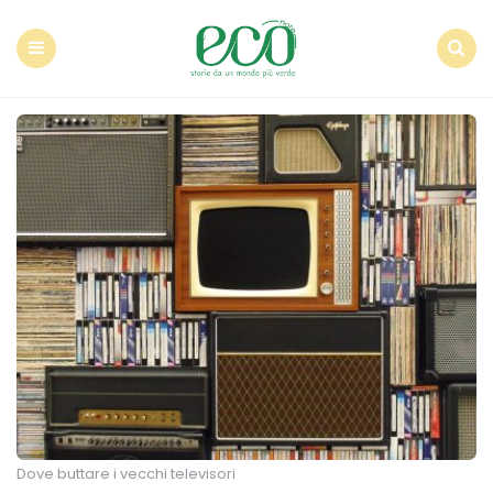
Econote
Menu
Search
Dove buttare i vecchi televisori