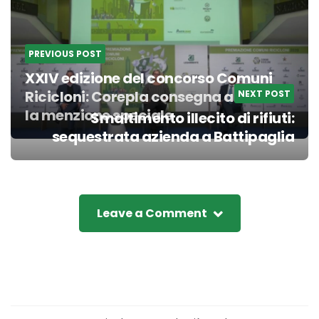
PREVIOUS POST
XXIV edizione del concorso Comuni
Ricicloni: Corepla consegna a Potenza
NEXT POST
la menzione speciale
Smaltimento illecito di rifiuti:
sequestrata azienda a Battipaglia
Leave a Comment