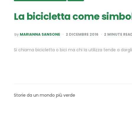
La bicicletta come simbol
POSTED
by
MARIANNA SANSONE
2 DICEMBRE 2016
2
MINUTE REA
BY
Si chiama bicicletta o bici ma chi la utilizza tende a da
Storie da un mondo più verde