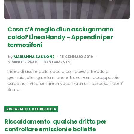
Cosa c’è meglio di un asciugamano
caldo? Linea Handy – Appendini per
termosifoni
POSTED
by
MARIANNA SANSONE
15 GENNAIO 2019
BY
2
MINUTE READ
0 COMMENTS
L’idea di uscire dalla doccia con questo freddo di
gennaio, allungare la mano e trovare un accappatoio
caldo non vi fa sentire in vacanza in un lussuoso hotel?
Sì ma…
RISPARMIO E DECRESCITA
Riscaldamento, qualche dritta per
controllare emissioni e bollette