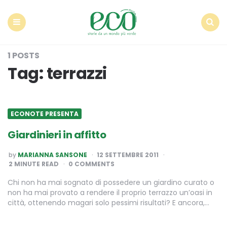
Econote
Menu
Search
1 POSTS
Tag:
terrazzi
ECONOTE PRESENTA
Giardinieri in affitto
POSTED
by
MARIANNA SANSONE
12 SETTEMBRE 2011
BY
2
MINUTE READ
0 COMMENTS
Chi non ha mai sognato di possedere un giardino curato o
non ha mai provato a rendere il proprio terrazzo un’oasi in
città, ottenendo magari solo pessimi risultati? E ancora,…