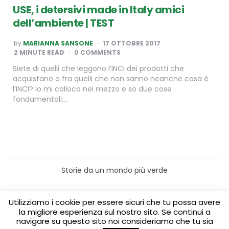
USE, i detersivi made in Italy amici
dell’ambiente | TEST
POSTED
by
MARIANNA SANSONE
17 OTTOBRE 2017
BY
2
MINUTE READ
0 COMMENTS
Siete di quelli che leggono l’INCI dei prodotti che
acquistano o fra quelli che non sanno neanche cosa è
l’INCI? Io mi colloco nel mezzo e so due cose
fondamentali:…
Storie da un mondo più verde
Home
Turismo sostenibile
Utilizziamo i cookie per essere sicuri che tu possa avere
Laboratori/Visite per le scuole
la migliore esperienza sul nostro sito. Se continui a
Green content per aziende
Media Partner
navigare su questo sito noi consideriamo che tu sia