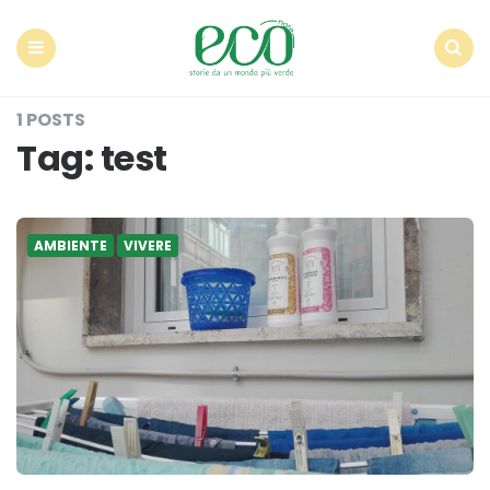
Econote
Menu
Search
1 POSTS
Tag:
test
AMBIENTE
VIVERE