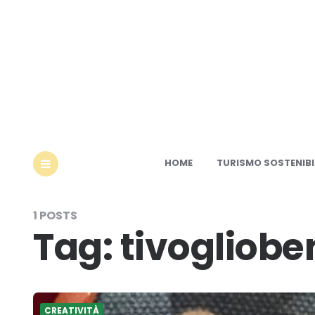
Ec
HOME
TURISMO SOSTENIBI
MENU
1 POSTS
Tag:
tivogliobe
CREATIVITÀ