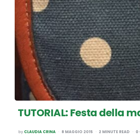
TUTORIAL: Festa della m
POSTED
by
CLAUDIA CRINA
8 MAGGIO 2015
2
MINUTE READ
0
BY