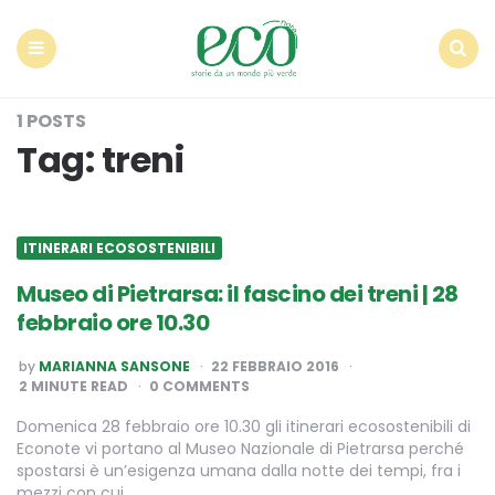
Econote
Menu
Search
1 POSTS
Tag:
treni
ITINERARI ECOSOSTENIBILI
Museo di Pietrarsa: il fascino dei treni | 28
febbraio ore 10.30
POSTED
by
MARIANNA SANSONE
22 FEBBRAIO 2016
BY
2
MINUTE READ
0 COMMENTS
Domenica 28 febbraio ore 10.30 gli itinerari ecosostenibili di
Econote vi portano al Museo Nazionale di Pietrarsa perché
spostarsi è un’esigenza umana dalla notte dei tempi, fra i
mezzi con cui…