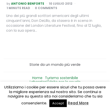
POSTED
by
ANTONIO BENFORTE
10 LUGLIO 2012
BY
1
MINUTE READ
0 COMMENTS
Uno dei più grandi scrittori americani degli ultimi
cinquant’anni, Don DeLillo, da stasera è in scena in
occasione del London Literature Festival, fino al 12 luglio,
con la sua opera…
Storie da un mondo più verde
Home
Turismo sostenibile
Laboratori/Visite per le scuole
Green content per aziende
Media Partner
Utilizziamo i cookie per essere sicuri che tu possa avere
la migliore esperienza sul nostro sito. Se continui a
navigare su questo sito noi consideriamo che tu sia
consenziente.
Read More
Accept