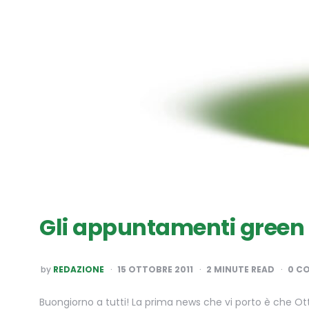
Gli appuntamenti green n
POSTED
by
REDAZIONE
15 OTTOBRE 2011
2
MINUTE READ
0 C
BY
Buongiorno a tutti! La prima news che vi porto è che Ott