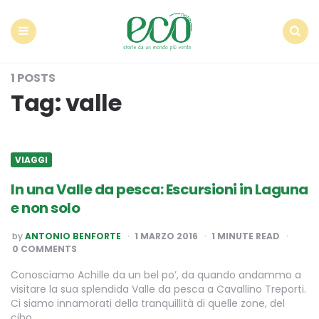
Econote
Menu
Search
1 POSTS
Tag:
valle
VIAGGI
In una Valle da pesca: Escursioni in Laguna
e non solo
POSTED
by
ANTONIO BENFORTE
1 MARZO 2016
1
MINUTE READ
BY
0 COMMENTS
Conosciamo Achille da un bel po’, da quando andammo a
visitare la sua splendida Valle da pesca a Cavallino Treporti.
Ci siamo innamorati della tranquillità di quelle zone, del
cibo,…