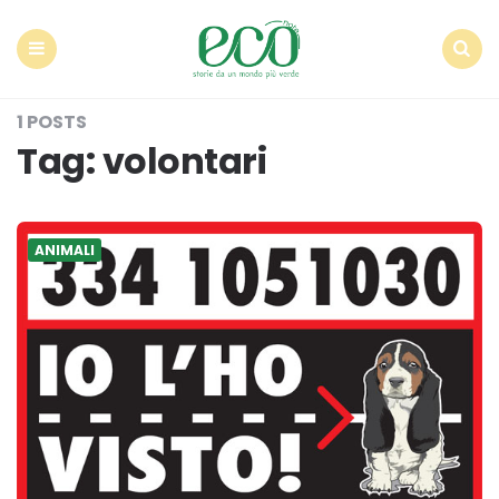
Econote
Menu
Search
1 POSTS
Tag:
volontari
ANIMALI