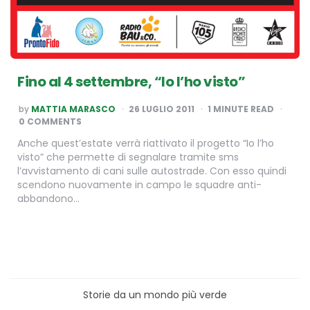
Fino al 4 settembre, “Io l’ho visto”
POSTED
by
MATTIA MARASCO
26 LUGLIO 2011
1
MINUTE READ
BY
0 COMMENTS
Anche quest’estate verrà riattivato il progetto “Io l’ho
visto” che permette di segnalare tramite sms
l’avvistamento di cani sulle autostrade. Con esso quindi
scendono nuovamente in campo le squadre anti-
abbandono…
Storie da un mondo più verde