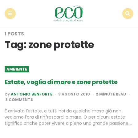
Econote
Menu
Search
1 POSTS
Tag:
zone protette
AMBIENTE
Estate, voglia di mare e zone protette
POSTED
by
ANTONIO BENFORTE
9 AGOSTO 2010
2
MINUTE READ
BY
3 COMMENTS
È arrivata l’estate, e tutti noi da qualche mese già non
vediamo l’ora di rinfrescarci a mare. O per alcuni estate
significa anche poter vivere a pieno una grande passione,…