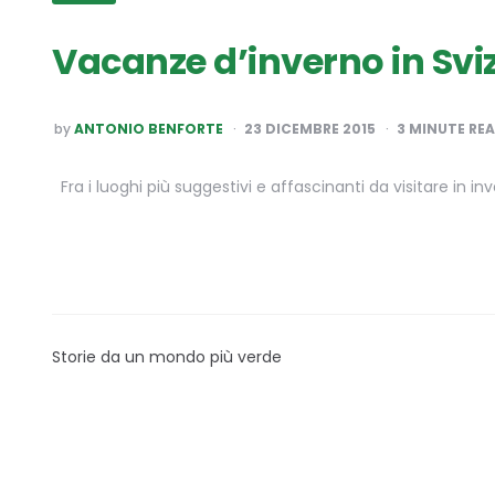
Vacanze d’inverno in Svi
POSTED
by
ANTONIO BENFORTE
23 DICEMBRE 2015
3
MINUTE RE
BY
Fra i luoghi più suggestivi e affascinanti da visitare in i
Storie da un mondo più verde