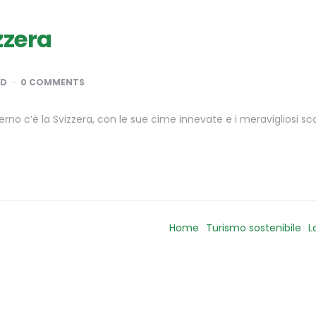
zzera
AD
0 COMMENTS
nverno c’è la Svizzera, con le sue cime innevate e i meravigliosi s
Home
Turismo sostenibile
L