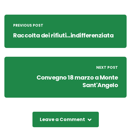
Post
navigation
PREVIOUS POST
Raccolta dei rifiuti...indifferenziata
NEXT POST
Convegno 18 marzo a Monte
Sant'Angelo
Leave a Comment