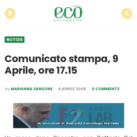
Econote
Menu
Search
NOTIZIE
Comunicato stampa, 9
Aprile, ore 17.15
POSTED
by
MARIANNA SANSONE
8 APRILE 2008
0 COMMENTS
BY