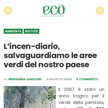
Econote
Menu
Search
AMBIENTE
NOTIZIE
L’incen-diario,
salvaguardiamo le aree
verdi del nostro paese
POSTED
by
MARIANNA SANSONE
3 AGOSTO 2008
0 COMMENTS
BY
Il 2007 è stato un
anno tragico per il
verde della penisola,