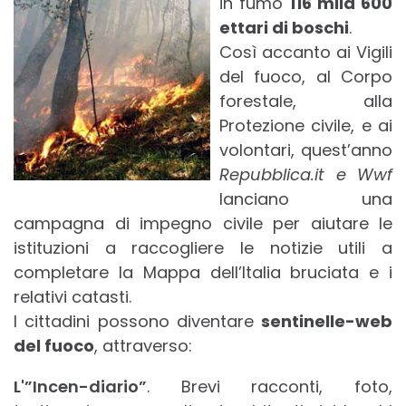
in fumo
116 mila 600
ettari di boschi
.
Così accanto ai Vigili
del fuoco, al Corpo
forestale, alla
Protezione civile, e ai
volontari, quest’anno
Repubblica.it e Wwf
lanciano una
campagna di impegno civile per aiutare le
istituzioni a raccogliere le notizie utili a
completare la Mappa dell’Italia bruciata e i
relativi catasti.
I cittadini possono diventare
sentinelle-web
del fuoco
, attraverso:
L'”Incen-diario”
. Brevi racconti, foto,