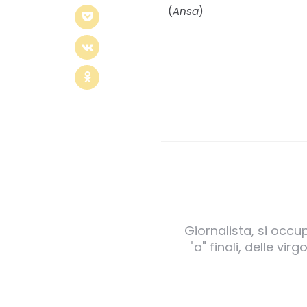
(
Ansa
)
Giornalista, si occu
"a" finali, delle v