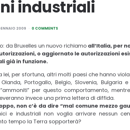
i industriali
GENNAIO 2009
0 COMMENTS
mo: da Bruxelles un nuovo richiamo
all’Italia, per n
torizzazioni, o aggiornato le autorizzazioni esis
li già in funzione.
 lei, per sfortuna, altri molti paesi che hanno viola
Olanda, Portogallo, Belgio, Slovenia, Bulgaria e
 “ammoniti” per questo comportamento, mentre
everanno invece una prima lettera di diffida.
troppo, non c’è da dire “mal comune mezzo ga
ici e industriali non voglia arrivare nessun ce
anto tempo la Terra sopporterà?