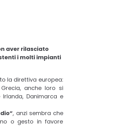
on aver rilasciato
tenti i molti impianti
to la direttiva europea:
 Grecia, anche loro si
 Irlanda, Danimarca e
udio”
, anzi sembra che
nno o gesto in favore