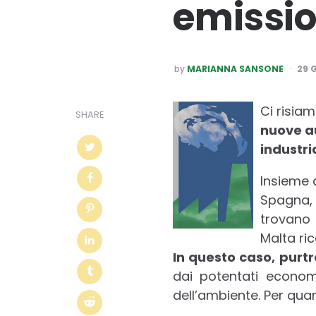
emission
POSTED
by
MARIANNA SANSONE
29 
BY
Ci risia
SHARE
nuove au
industria
Insieme a
Spagna, 
trovano
Malta ric
In questo caso, pur
dai potentati econom
dell’ambiente. Per qu