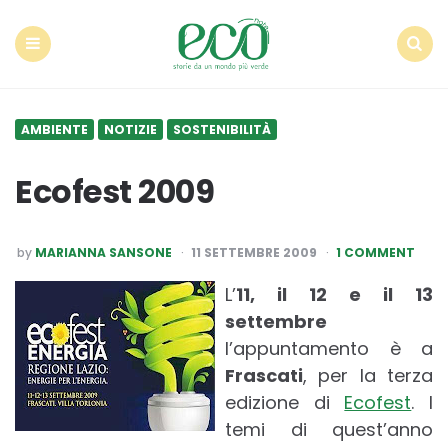
Econote
Menu
Search
AMBIENTE
NOTIZIE
SOSTENIBILITÀ
Ecofest 2009
POSTED
by
MARIANNA SANSONE
11 SETTEMBRE 2009
1 COMMENT
BY
L’
11, il 12 e il 13
settembre
l’appuntamento è a
Frascati
, per la terza
edizione di
Ecofest
. I
temi di quest’anno