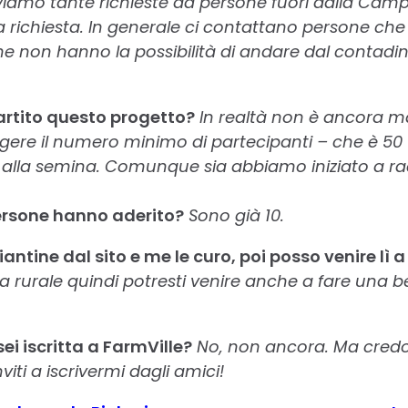
iamo tante richieste da persone fuori dalla Camp
 richiesta. In generale ci contattano persone che
e non hanno la possibilità di andare dal contadi
rtito questo progetto?
In realtà non è ancora ma
gere il numero minimo di partecipanti – che è 50 
lla semina. Comunque sia abbiamo iniziato a rac
ersone hanno aderito?
Sono già 10.
antine dal sito e me le curo, poi posso venire lì a
 rurale quindi potresti venire anche a fare una bel
i iscritta a FarmVille?
No, non ancora. Ma credo
iti a iscrivermi dagli amici!