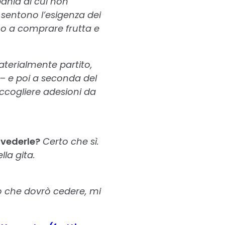
ania di cui non
 sentono l’esigenza dei
no a comprare frutta e
terialmente partito,
– e poi a seconda del
cogliere adesioni da
 vederle?
Certo che sì.
la gita.
 che dovrò cedere, mi