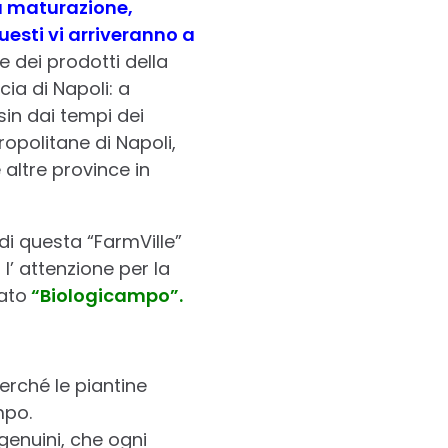
la maturazione,
uesti vi arriveranno a
 dei prodotti della
cia di Napoli: a
 sin dai tempi dei
opolitane di Napoli,
 altre province in
 di questa “FarmVille”
l’ attenzione per la
eato
“Biologicampo
”.
perché le piantine
mpo.
genuini, che ogni