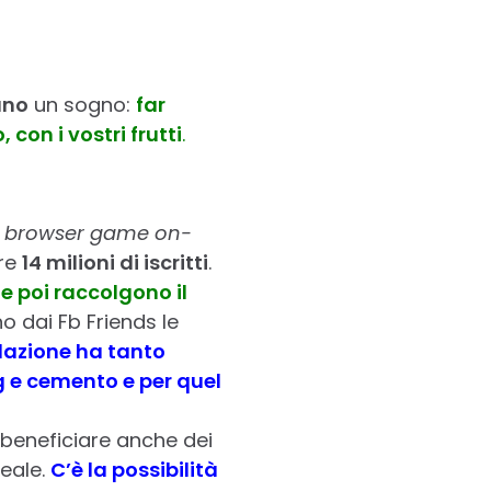
ano
un sogno:
far
 con i vostri frutti
.
n
browser game on-
tre
14 milioni di iscritti
.
 e poi raccolgono il
ano dai Fb Friends le
lazione ha tanto
g e cemento e per quel
r beneficiare anche dei
reale.
C’è la possibilità