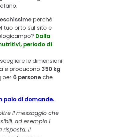
etano.
reschissime
perché
l tuo orto sul sito e
Biologicampo?
Dalla
tritivi, periodo di
 scegliere le dimensioni
a e producono
350 kg
q
per
6 persone
che
un paio di domande.
oltre il messaggio che
bili, ad esempio i
risposta. Il