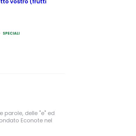
to vostro (frutti
SPECIALI
 parole, delle "e" ed
 fondato Econote nel