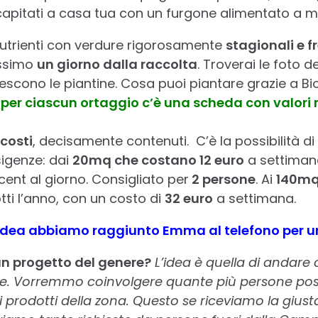
apitati a casa tua con un furgone alimentato a m
 nutrienti con verdure rigorosamente
stagionali e f
ssimo
un giorno dalla raccolta
. Troverai le foto de
escono le piantine. Cosa puoi piantare grazie a 
per ciascun ortaggio c’è una scheda con valori nu
 costi
, decisamente contenuti. C’è la possibilità di
sigenze: dai
20mq che costano 12 euro
a settiman
cent al giorno. Consigliato per
2 persone
. Ai
140m
tti l’anno, con un costo di
32 euro
a settimana.
a idea abbiamo raggiunto Emma al telefono per 
un progetto del genere?
L’idea è quella di andare 
. Vorremmo coinvolgere quante più persone possi
ri prodotti della zona. Questo se riceviamo la giusta 