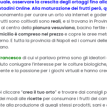
rtuale, osservare la crescita degli ortaggi fino al
tadini Online
.
Alla maturazione dei frutti però, q
onamento per curare un orto via internet e godere
 frutti sono coltivati sono
reali
, e si trovano in Provin
 al centro della
pianura vesuviana
, bacino fertile
omicilio è compreso nel prezzo
e copre le aree metr
rno. E tutta la provincia di Napoli ed i comuni delle
ano.
Francesco
di cui vi parlavo prima sono gli ideatori
o coniugare l’interesse per le colture biologiche, 
nte e la passione per i giochi virtuali e hanno cr
 cliccare “
crea il tuo orto
” e trovare dai consigli 
dei modi alle
ricette
per consumare i frutti del ca
e alla produzione di quegli stessi prodotti, sani e 