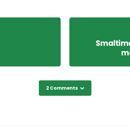
Smaltimen
ma
2 Comments