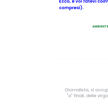
Ecco, e voi fatevi coi
compresi).
AMBIENT
Giornalista, si occu
"a" finali, delle v