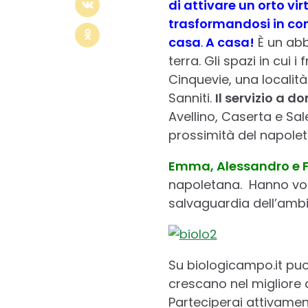
di attivare un orto vi
trasformandosi in con
casa
.
A casa!
È un abb
terra. Gli spazi in cui i
Cinquevie, una località
Sanniti.
Il servizio a d
Avellino, Caserta e Sale
prossimità del napolet
Emma, Alessandro e 
napoletana. Hanno volut
salvaguardia dell’ambie
Su biologicampo.it puoi
crescano nel migliore 
Parteciperai attivament