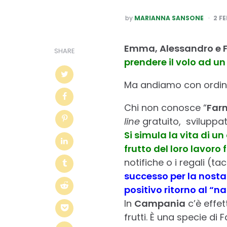
POSTED
by
MARIANNA SANSONE
2 F
BY
Emma, Alessandro e 
SHARE
prendere il volo ad un 
Ma andiamo con ordin
Chi non conosce “
Farm
line
gratuito, sviluppa
Si simula la vita di un
frutto del loro lavoro f
notifiche o i regali (tac
successo per la nosta
positivo ritorno al “
In
Campania
c’è effet
frutti. È una specie di 