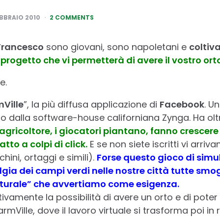
EBBRAIO 2010
2 COMMENTS
Francesco
sono giovani, sono napoletani e
coltiv
progetto che vi permetterà di avere il vostro orto,
e.
Ville
”, la più diffusa applicazione di
Facebook
. U
to dalla software-house californiana Zynga. Ha ol
 agricoltore, i giocatori piantano, fanno crescere
atto a colpi di click.
E se non siete iscritti vi arriv
chini, ortaggi e simili).
Forse questo gioco di simu
lgia dei campi verdi nelle nostre città tutte smo
naturale” che avvertiamo come esigenza.
tivamente la possibilità di avere un orto e di pote
FarmVille, dove il lavoro virtuale si trasforma poi in 