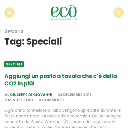
Econote
Menu
Search
3 POSTS
Tag:
Speciali
SPECIALI
Aggiungi un posto a tavola che c’è della
CO2 in più!
POSTED
by
GIUSEPPE DI GIOVANNI
23 DICEMBRE 2013
BY
2
MINUTE READ
0 COMMENTS
Ogni anno tonnellate di cibo vengono sprecate durante le
feste nonostante l’attuale crisi economica. Da un’indagine
condotta da Waste Watcher (Osservatorio sugli sprechi
alimentari delle famiglie italiane) emerge che circa il…