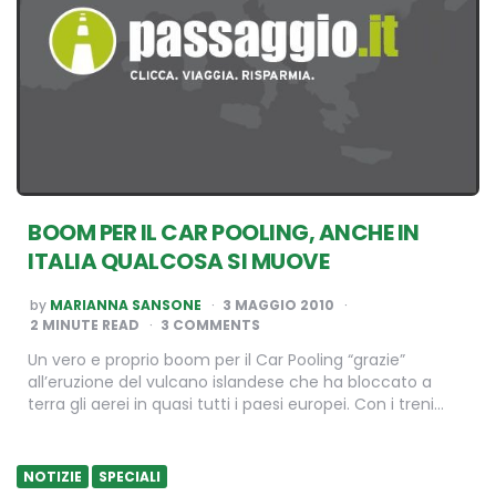
BOOM PER IL CAR POOLING, ANCHE IN
ITALIA QUALCOSA SI MUOVE
POSTED
by
MARIANNA SANSONE
3 MAGGIO 2010
BY
2
MINUTE READ
3 COMMENTS
Un vero e proprio boom per il Car Pooling “grazie”
all’eruzione del vulcano islandese che ha bloccato a
terra gli aerei in quasi tutti i paesi europei. Con i treni…
NOTIZIE
SPECIALI