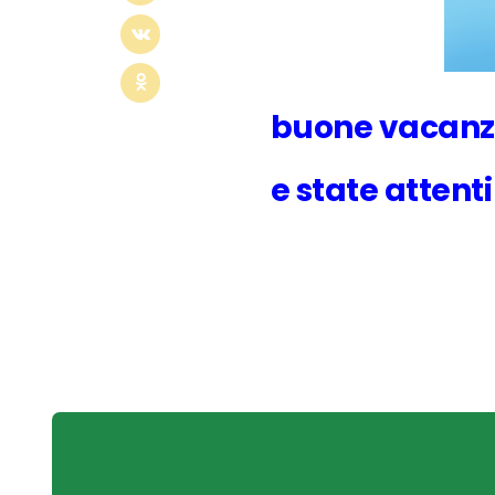
buone vacanz
e state attent
Post
navigation