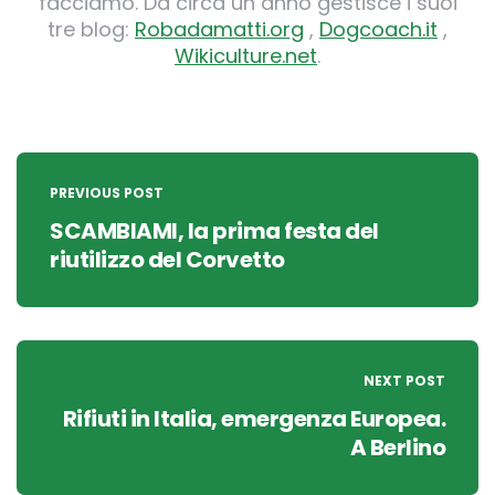
facciamo. Da circa un anno gestisce i suoi
tre blog:
Robadamatti.org
,
Dogcoach.it
,
Wikiculture.net
.
Post
navigation
PREVIOUS POST
SCAMBIAMI, la prima festa del
riutilizzo del Corvetto
NEXT POST
Rifiuti in Italia, emergenza Europea.
A Berlino