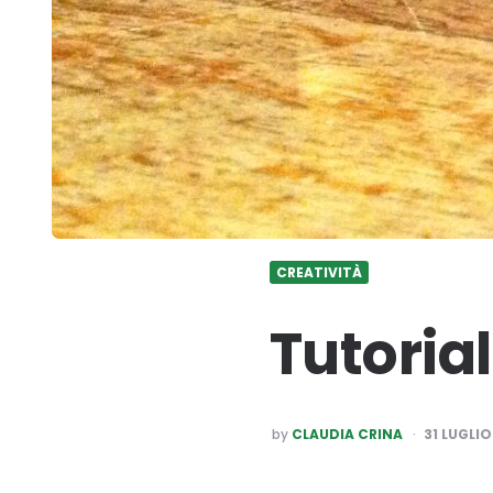
CREATIVITÀ
Tutorial
POSTED
by
CLAUDIA CRINA
31 LUGLIO
BY