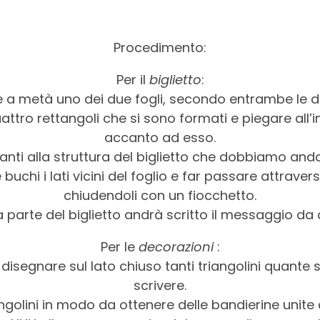
Procedimento:
Per il
biglietto
:
 a metà uno dei due fogli, secondo entrambe le di
attro rettangoli che si sono formati e piegare all’in
accanto ad esso.
nti alla struttura del biglietto che dobbiamo and
buchi i lati vicini del foglio e far passare attraver
chiudendoli con un fiocchetto.
a parte del biglietto andrà scritto il messaggio da 
Per le
decorazioni
:
e disegnare sul lato chiuso tanti triangolini quante 
scrivere.
iangolini in modo da ottenere delle bandierine unite 