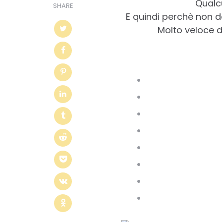
Qualc
SHARE
E quindi perchè non de
Molto veloce da