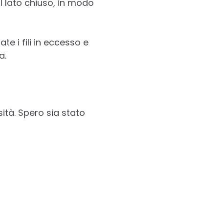
l lato chiuso, in modo
te i fili in eccesso e
a.
ità. Spero sia stato