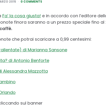
MARZO 2015
0 COMMENTS
ra
Fa’ la cosa giusta!
e in accordo con l’editore della 
onote finora saranno a un prezzo speciale fino al
caffè.
onote che potrai scaricare a 0,99 centesimi:
 rallentate) di Marianna Sansone
ita? di Antonio Benforte
 di Alessandra Mazzotta
 Gambino
 Orlando
cliccando sul banner