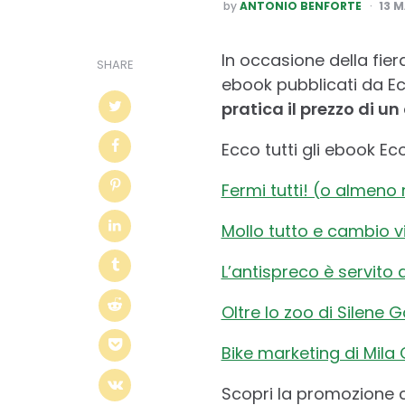
POSTED
by
ANTONIO BENFORTE
13 
BY
In occasione della fie
SHARE
ebook pubblicati da Ec
pratica il prezzo di un 
Ecco tutti gli ebook Ec
Fermi tutti! (o almeno
Mollo tutto e cambio v
L’antispreco è servito
Oltre lo zoo di Silene
Bike marketing di Mila
Scopri la promozione 