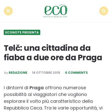
Econote
Menu
Search
ECONOTE PRESENTA
Telč: una cittadina da
fiaba a due ore da Praga
POSTED
by
REDAZIONE
19 OTTOBRE 2015
0 COMMENTS
BY
I dintorni di
Praga
offrono numerose
possibilità ai viaggiatori che vogliono
esplorare il volto più caratteristico della
Repubblica Ceca. Tra le varie opportunità, vi