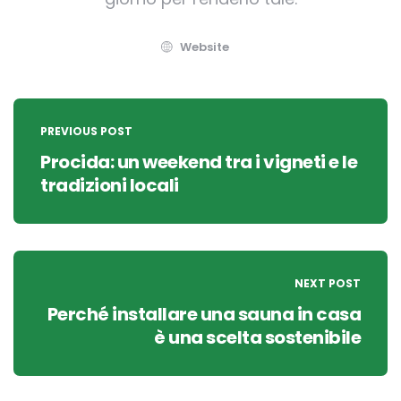
Website
Post
navigation
PREVIOUS POST
Procida: un weekend tra i vigneti e le
tradizioni locali
NEXT POST
Perché installare una sauna in casa
è una scelta sostenibile