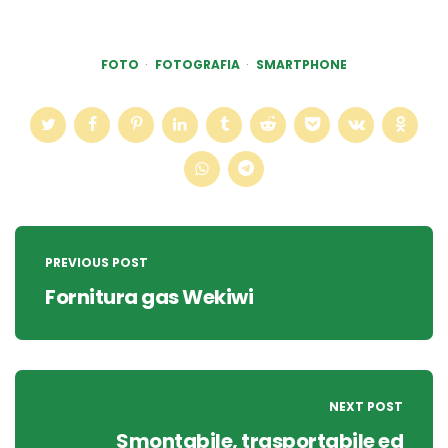
FOTO
FOTOGRAFIA
SMARTPHONE
Post
navigation
PREVIOUS POST
Fornitura gas Wekiwi
NEXT POST
Smontabile, trasportabile ed