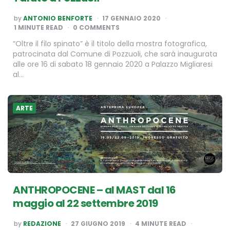
POSTED
by
ANTONIO BENFORTE
17 GENNAIO 2020
BY
1
MINUTE READ
0 COMMENTS
“Oltre il filo spinato” è il titolo della mostra fotografica,
patrocinata dal Comune di Pozzuoli, che sarà inaugurata
alle ore 16 di sabato 18 gennaio 2020 a Palazzo Migliaresi
al…
ARTE
ANTHROPOCENE – al MAST dal 16
maggio al 22 settembre 2019
POSTED
by
REDAZIONE
27 GIUGNO 2019
4
MINUTE READ
BY