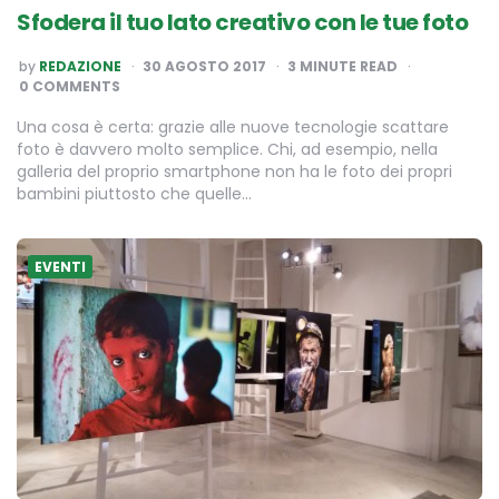
Sfodera il tuo lato creativo con le tue foto
POSTED
by
REDAZIONE
30 AGOSTO 2017
3
MINUTE READ
BY
0 COMMENTS
Una cosa è certa: grazie alle nuove tecnologie scattare
foto è davvero molto semplice. Chi, ad esempio, nella
galleria del proprio smartphone non ha le foto dei propri
bambini piuttosto che quelle…
EVENTI