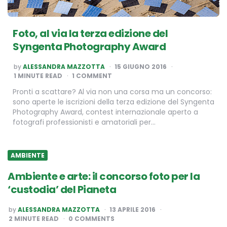
Foto, al via la terza edizione del
Syngenta Photography Award
POSTED
by
ALESSANDRA MAZZOTTA
15 GIUGNO 2016
BY
1
MINUTE READ
1 COMMENT
Pronti a scattare? Al via non una corsa ma un concorso:
sono aperte le iscrizioni della terza edizione del Syngenta
Photography Award, contest internazionale aperto a
fotografi professionisti e amatoriali per…
AMBIENTE
Ambiente e arte: il concorso foto per la
‘custodia’ del Pianeta
POSTED
by
ALESSANDRA MAZZOTTA
13 APRILE 2016
BY
2
MINUTE READ
0 COMMENTS