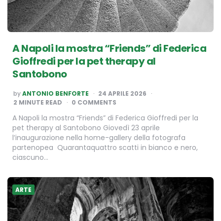
A Napoli la mostra “Friends” di Federica
Gioffredi per la pet therapy al
Santobono
POSTED
by
ANTONIO BENFORTE
24 APRILE 2026
BY
2
MINUTE READ
0 COMMENTS
A Napoli la mostra “Friends” di Federica Gioffredi per la
pet therapy al Santobono Giovedì 23 aprile
l’inaugurazione nella home-gallery della fotografa
partenopea Quarantaquattro scatti in bianco e nero,
ciascuno…
ARTE