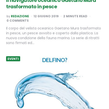
Il navigatore oceanico Gaetano Mura
trasformato in pesce
POSTED
by
REDAZIONE
12 GIUGNO 2019
2
MINUTE READ
BY
0 COMMENTS
Il corpo del velista oceanico Gaetano Mura trasformato
in pesce, un pesce avvolto e coperto dalla plastica. La
nuova condizione della fauna marina. La serie di ritratti
sono firmati ed…
EVENTI