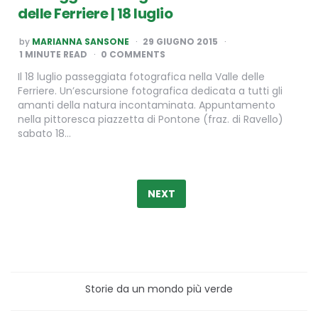
delle Ferriere | 18 luglio
POSTED
by
MARIANNA SANSONE
29 GIUGNO 2015
BY
1
MINUTE READ
0 COMMENTS
Il 18 luglio passeggiata fotografica nella Valle delle
Ferriere. Un’escursione fotografica dedicata a tutti gli
amanti della natura incontaminata. Appuntamento
nella pittoresca piazzetta di Pontone (fraz. di Ravello)
sabato 18…
Paginazione
degli
NEXT
articoli
Storie da un mondo più verde