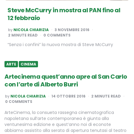
Steve McCurry in mostra al PAN fino al
12 febbraio
POSTED
by
NICOLA CHIARIZIA
3 NOVEMBRE 2016
BY
2
MINUTE READ
0 COMMENTS
“Senza i confini” la nuova mostra di Steve McCurry
ARTE
CINEMA
Artecinema quest’anno apre al San Carlo
con l’arte di Alberto Burri
POSTED
by
NICOLA CHIARIZIA
14 OTTOBRE 2016
2
MINUTE READ
BY
0 COMMENTS
ArteCinema, la consueta rassegna cinematografica
napoletana sull’arte contemporanea è giunta alla
ventunesima edizione e quest’anno noi di econote
abbiamo assistito alla serata di apertura tenutasi al teatro