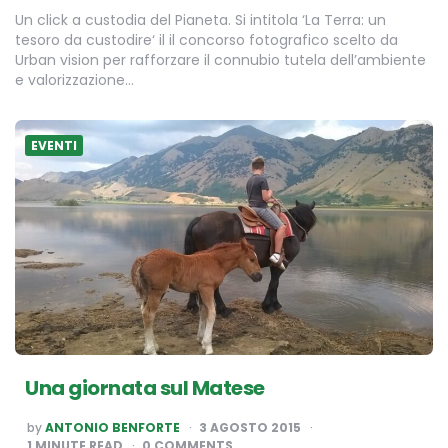
Un click a custodia del Pianeta. Si intitola ‘La Terra: un
tesoro da custodire‘ il il concorso fotografico scelto da
Urban vision per rafforzare il connubio tutela dell’ambiente
e valorizzazione…
EVENTI
Una giornata sul Matese
POSTED
by
ANTONIO BENFORTE
3 AGOSTO 2015
BY
1
MINUTE READ
0 COMMENTS