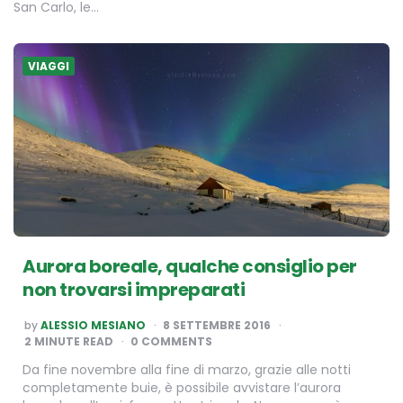
San Carlo, le…
VIAGGI
Aurora boreale, qualche consiglio per
non trovarsi impreparati
POSTED
by
ALESSIO MESIANO
8 SETTEMBRE 2016
BY
2
MINUTE READ
0 COMMENTS
Da fine novembre alla fine di marzo, grazie alle notti
completamente buie, è possibile avvistare l’aurora