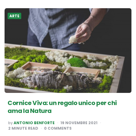
ARTE
Cornice Viva: un regalo unico per chi
ama la Natura
POSTED
by
ANTONIO BENFORTE
19 NOVEMBRE 2021
BY
2
MINUTE READ
0 COMMENTS