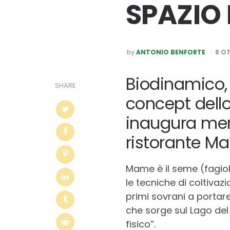
SPAZIO 
POSTED
by
ANTONIO BENFORTE
8 O
BY
Biodinamico, 
SHARE
concept dello
inaugura merc
ristorante Ma
Mame è il seme (fagiol
le tecniche di coltivazi
primi sovrani a portare
che sorge sul Lago del 
fisico”.