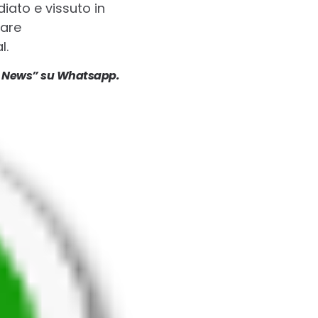
diato e vissuto in
eare
l.
ote News” su Whatsapp.