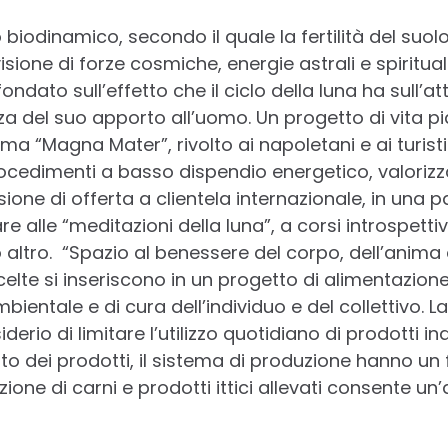
o biodinamico, secondo il quale la fertilità del suol
isione di forze cosmiche, energie astrali e spirituali
dato sull’effetto che il ciclo della luna ha sull’att
a del suo apporto all’uomo. Un progetto di vita p
a “Magna Mater”, rivolto ai napoletani e ai turisti
rocedimenti a basso dispendio energetico, valorizz
one di offerta a clientela internazionale, in una p
 alle “meditazioni della luna”, a corsi introspettivi
 altro. “Spazio al benessere del corpo, dell’anima
elte si inseriscono in un progetto di alimentazione
entale e di cura dell’individuo e del collettivo. La
erio di limitare l’utilizzo quotidiano di prodotti indu
orto dei prodotti, il sistema di produzione hanno un
zione di carni e prodotti ittici allevati consente un’