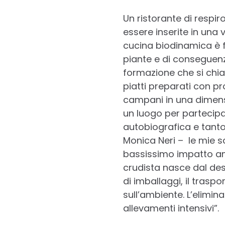
Un ristorante di respir
essere inserite in una v
cucina biodinamica è fon
piante e di conseguenz
formazione che si chiam
piatti preparati con p
campani in una dimensi
un luogo per partecipare
autobiografica e tanto
Monica Neri – le mie sc
bassissimo impatto ambi
crudista nasce dal desid
di imballaggi, il trasp
sull’ambiente. L’elimina
allevamenti intensivi”.