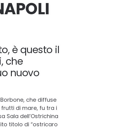
NAPOLI
o, è questo il
, che
suo nuovo
 Borbone, che diffuse
rutti di mare, fu tra i
sa Sala dell’Ostrichina
to titolo di “ostricaro