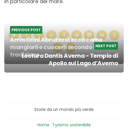
in particolare del mare.
PREVIOUS POST
Arrosticini Abruzzesi: ecco come
mangiarli e cuocerli secondo la
NEXT POST
tradizione
Lectura Dantis Averna - Tempio di
Post
Apollo sul Lago d’Averno
navigation
Storie da un mondo più verde
Home
Turismo sostenibile