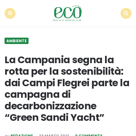
Econote
Menu
Search
AMBIENTE
La Campania segna la
rotta per la sostenibilità:
dai Campi Flegrei parte la
campagna di
decarbonizzazione
“Green Sandi Yacht”
POSTED
by
REDAZIONE
23 MARZO 2021
0 COMMENTS