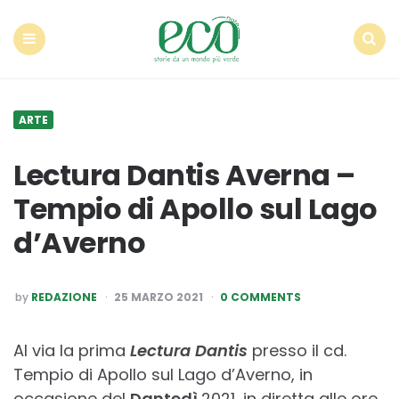
Econote
Menu
Search
ARTE
Lectura Dantis Averna –
Tempio di Apollo sul Lago
d’Averno
POSTED
by
REDAZIONE
25 MARZO 2021
0 COMMENTS
BY
Al via la prima
Lectura Dantis
presso il cd.
Tempio di Apollo sul Lago d’Averno, in
occasione del
Dantedì
2021, in diretta alle ore