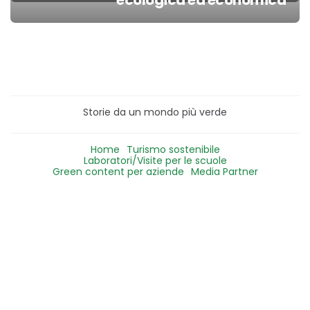
Post
ecologica ed economica
navigation
Storie da un mondo più verde
Home
Turismo sostenibile
Laboratori/Visite per le scuole
Green content per aziende
Media Partner